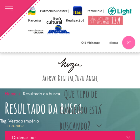
Patrocínio Master |
Patrocínio |
Parceira |
Realização |
Idioma
Olá Visitante
PT
Clique aqui p
Acervo Digital Zuzu Angel
Que tipo de
Home
Resultado da busca
Resultado da busca
conteúdo está
Tag: Vestido império
buscando?
FILTRAR POR:
Ordenar por