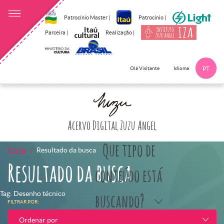
Patrocínio Master |
Patrocínio |
Parceira |
Realização |
Idioma
Olá Visitante
PT
Clique aqui p
Acervo Digital Zuzu Angel
Que tipo de
Home
Resultado da busca
Resultado da busca
conteúdo está
Tag: Desenho técnico
buscando?
FILTRAR POR:
Ordenar por