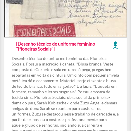
[Desenho técnico de uniforme feminino
"Pioneiras Sociais"]
Desenho técnico do uniforme feminino das Pioneiras
Sociais. Possui a inscrição à caneta: "Blusa branca. Veste
composta de Corpete e saia em uma só peça, pregas bem
espaçadas em volta da cintura. Um cinto com pequena fivela
metálica dá o acabamento. Material: sarja cinzenta e blusa
de tecido branco, tudo em algodão." E a lápis: "Etiqueta em
formato, tamanho e letras originais." Possui amostra de
tecido cinza.Pioneiras Sociais: obra social da primeira-
dama do país, Sarah Kubitschek, onde Zuzu Angel e demais
amigas de dona Sarah se reuniam para costurar os
uniformes. Zuzu se destacou nesse trabalho de caridade e, a
partir dele, passou a costurar profissionalmente para
aquele grupo de senhoras, iniciando sua carreira e
inaugurando seu primeiro atelier em casa em Ipanema com