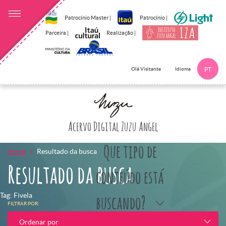
Patrocínio Master |
Patrocínio |
Parceira |
Realização |
Idioma
Olá Visitante
PT
Clique aqui p
Acervo Digital Zuzu Angel
Que tipo de
Home
Resultado da busca
Resultado da busca
conteúdo está
Tag: Fivela
buscando?
FILTRAR POR:
Ordenar por