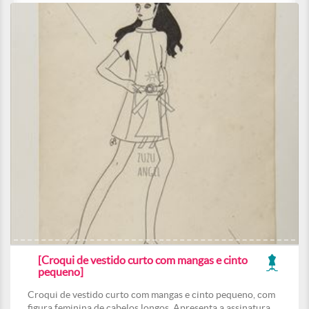
[Croqui de vestido curto com mangas e cinto
pequeno]
Croqui de vestido curto com mangas e cinto pequeno, com
figura feminina de cabelos longos. Apresenta a assinatura