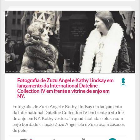
Fotografia de Zuzu Angel e Kathy Lindsay em
lançamento da International Dateline
Collection IV em frente a vitrine de anjo em
NY.
Fotografia de Zuzu Angel e Kathy Lindsay em lançamento
da International Dateline Collection IV em frente a vitrine
de anjo em NY. Kathy veste saia quadriculada e blusa com
anjo bordado criação Zuzu Angel, ela e Zuzu usam casacos
de pele.