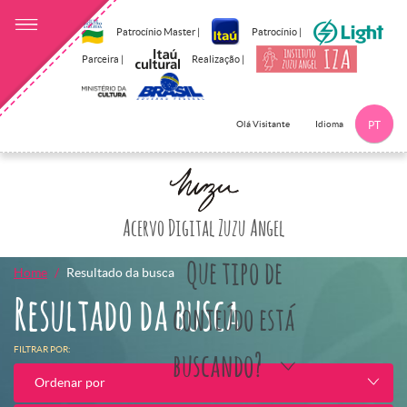
Patrocínio Master |
Patrocínio |
Parceira |
Realização |
Idioma
Olá Visitante
PT
Clique aqui p
Acervo Digital Zuzu Angel
Que tipo de
Home
Resultado da busca
Resultado da busca
conteúdo está
FILTRAR POR:
buscando?
Ordenar por