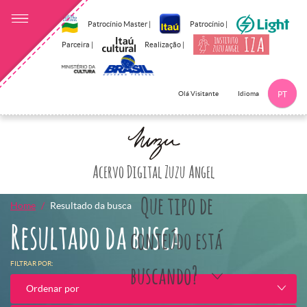
Patrocínio Master |
Patrocínio |
Parceira |
Realização |
Idioma
Olá Visitante
PT
Clique aqui p
Acervo Digital Zuzu Angel
Que tipo de
Home
Resultado da busca
Resultado da busca
conteúdo está
FILTRAR POR:
buscando?
Ordenar por