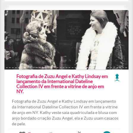
Fotografia de Zuzu Angel e Kathy Lindsay em
lançamento da International Dateline
Collection IV em frente a vitrine de anjo em
NY.
Fotografia de Zuzu Angel e Kathy Lindsay em lançamento
da International Dateline Collection IV em frente a vitrine
de anjo em NY. Kathy veste saia quadriculada e blusa com
anjo bordado criação Zuzu Angel, ela e Zuzu usam casacos
de pele.