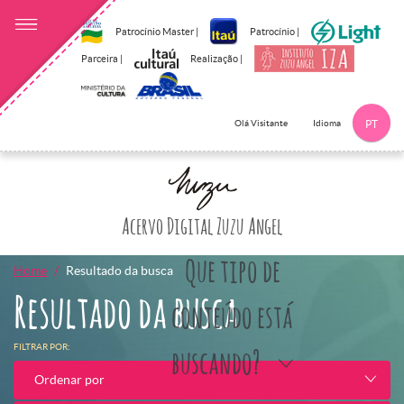
Patrocínio Master |
Patrocínio |
Parceira |
Realização |
Idioma
Olá Visitante
PT
Clique aqui p
Acervo Digital Zuzu Angel
Que tipo de
Home
Resultado da busca
Resultado da busca
conteúdo está
FILTRAR POR:
buscando?
Ordenar por