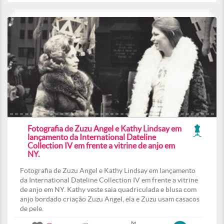
Fotografia de Zuzu Angel e Kathy Lindsay em
lançamento da International Dateline
Collection IV em frente a vitrine de anjo em
NY.
Fotografia de Zuzu Angel e Kathy Lindsay em lançamento
da International Dateline Collection IV em frente a vitrine
de anjo em NY. Kathy veste saia quadriculada e blusa com
anjo bordado criação Zuzu Angel, ela e Zuzu usam casacos
de pele.