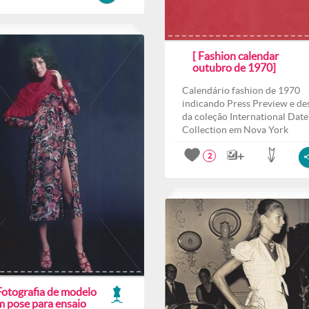
[ Fashion calendar
outubro de 1970]
Calendário fashion de 1970
indicando Press Preview e des
da coleção International Date
Collection em Nova York
2
Fotografia de modelo
m pose para ensaio