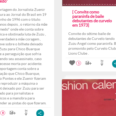
edo"
rtagem do Jornalista Zuenir
[ Convite como
ura ao Jornal do Brasil em 19
paraninfa de baile
unho de 1996 com o titulo:
debutantes de curvelo
anos depois , o retorno da mãe
em 1973]
medo" onde ele conta sobre
Convite do sétimo baile de
ica e obstinada luta de Zuzu ,
debutantes de Curvelo tendo
verdadeira mãe coragem ,
Zuzu Angel como paraninfa. B
eve sobre o bilhete deixado
promovido pelo Curvelo Club
Zuzu para Chico Buarque
Lions Clube .
e a perseguição que sofria
endo seu assassinato, caso
ecesse morta por acidente.
1
eportagem conta sobre a
ação que Chico Buarque,
o Pontes e ele Zuenir fizeram
 reproduzir a máquina o
et deixado por Zuzu para ser
ado para jornalistas e
ticos e a manobra para
nder as pistas do que fizeram.
8