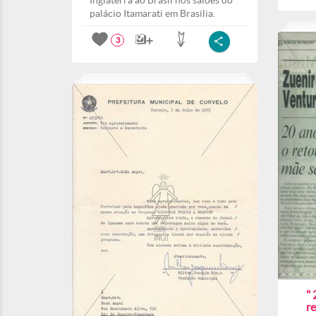
Inglaterra ao Brasil nos salões do
palácio Itamarati em Brasilia.
3
" 
r