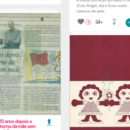
e blusa com anjo bordado cri
Zuzu Angel, ela e Zuzu usam
casacos de pele.
2
20 anos depois o
etorno da mãe sem