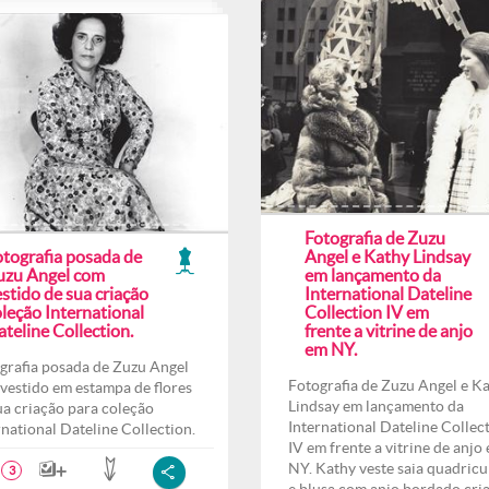
Fotografia de Zuzu
otografia posada de
Angel e Kathy Lindsay
uzu Angel com
em lançamento da
stido de sua criação
International Dateline
leção International
Collection IV em
teline Collection.
frente a vitrine de anjo
em NY.
grafia posada de Zuzu Angel
Fotografia de Zuzu Angel e K
vestido em estampa de flores
Lindsay em lançamento da
ua criação para coleção
International Dateline Collec
rnational Dateline Collection.
IV em frente a vitrine de anjo
NY. Kathy veste saia quadricu
3