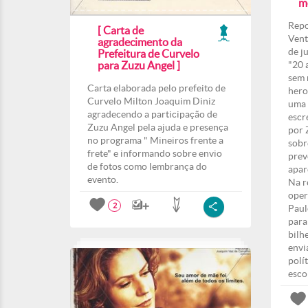
m
Repo
[ Carta de
Vent
agradecimento da
de j
Prefeitura de Curvelo
para Zuzu Angel ]
"20 
sem 
Carta elaborada pelo prefeito de
hero
Curvelo Milton Joaquim Diniz
uma 
agradecendo a participação de
escr
Zuzu Angel pela ajuda e presença
por 
no programa " Mineiros frente a
sobr
frete" e informando sobre envio
prev
de fotos como lembrança do
apar
evento.
Na r
oper
2
Paul
para
bilh
envi
polí
esco