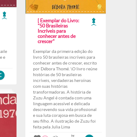
[ Exemplar do Livro:
"50 Brasileiras
Incríveis para
conhecer antes de
crescer"
aile
Exemplar da primeira edição do
e e
livro 50 brasileiras incríveis para
conhecer antes de crescer, escrito
por Débora Thomé. \O livro reúne
histórias de 50 brasileiras
incríveis, verdadeiras heroínas
com suas histórias
transformadoras. A história de
Zuzu Angel é contada com uma
linguagem acessível e delicada
descrevendo sua vida profissional
e sua luta corajosa em busca de
seu filho. A ilustração de Zuzu foi
feita pela Julia Lima