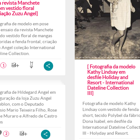
a revista Manchete
m vestido floral
riação Zuzu Angel]
grafia de modelo em pose
 ensaio da revista Manchete
do vestido floral de mangas
ridas e fenda frontal, criação
 Angel coleção International
line Collection.
1
[ Fotografia da modelo
Kathy Lindsay em
desfile Holiday and
Resort - International
Dateline Collection
grafia de Hildegard Angel em
III]
guração da loja Zuzu Angel
Fotografia de modelo Kathy
eblon, com o Deputado
Lindsay com vestido de fenda 
sio Mario Teixeira Filho, Rose
short, tecido Polybel da fábri
e Muraro e Alfredo de Castro
Dona Isabel, em desfile da
es
International Dateline Collec
III - Holyday and Resort.
2