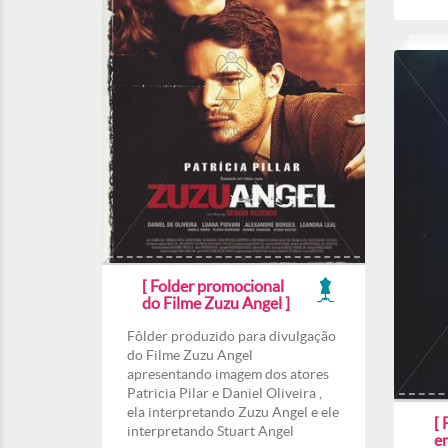
[ Folder promocional
do Filme Zuzu Angel ]
Fôlder produzido para divulgação
do Filme Zuzu Angel
apresentando imagem dos atores
Patricia Pilar e Daniel Oliveira ,
ela interpretando Zuzu Angel e ele
[ 
interpretando Stuart Angel
e