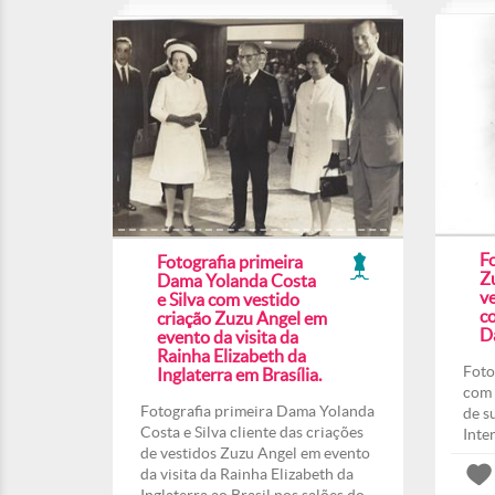
F
Fotografia primeira
Z
Dama Yolanda Costa
ve
e Silva com vestido
co
criação Zuzu Angel em
Da
evento da visita da
Rainha Elizabeth da
Foto
Inglaterra em Brasília.
com 
Fotografia primeira Dama Yolanda
de s
Costa e Silva cliente das criações
Inte
de vestidos Zuzu Angel em evento
da visita da Rainha Elizabeth da