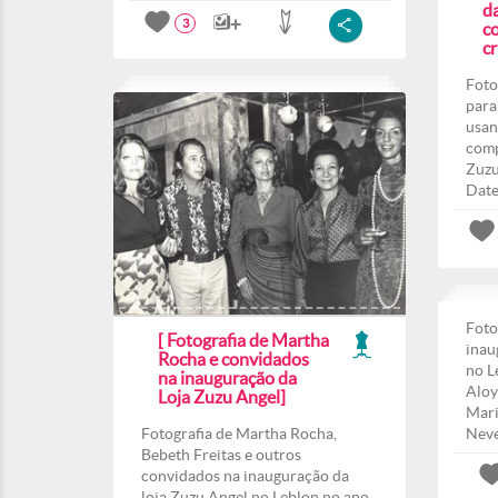
d
3
co
c
Foto
para
usan
comp
Zuzu
Date
Foto
[ Fotografia de Martha
inau
Rocha e convidados
no L
na inauguração da
Aloy
Loja Zuzu Angel]
Mari
Fotografia de Martha Rocha,
Nev
Bebeth Freitas e outros
convidados na inauguração da
loja Zuzu Angel no Leblon no ano