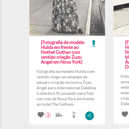
[Fotografia de modelo
[
Hulda em frente ao
H
Hothel Gothan com
N
vestido criação Zuzu
b
Angel em Nova York]
A
Da
Fotografia da modelo Hulda com
Foto
vestido longo em estampa de
posa
pássaro criação exclusiva Zuzu
vest
Angel para International Dateline
esta
Collection III, posando para foto
cria
nas ruas de Nova York em frente
Date
ao hotel The Gotham.
2