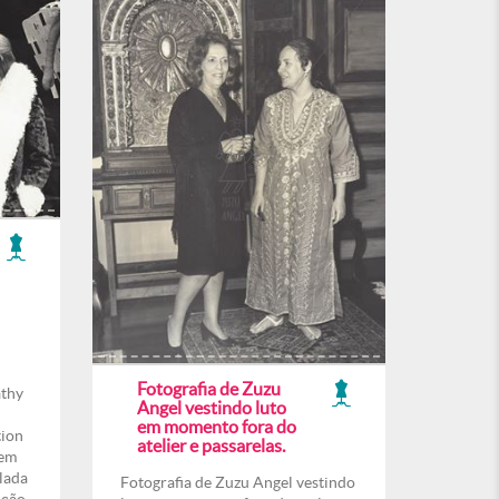
Fotografia de Zuzu
athy
Angel vestindo luto
em momento fora do
tion
atelier e passarelas.
 em
lada
Fotografia de Zuzu Angel vestindo