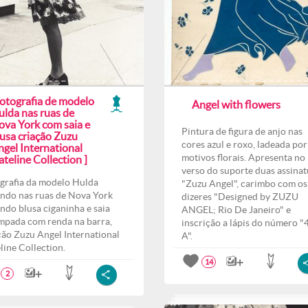
Fotografia de modelo
Angel with flowers
ulda nas ruas de
ova York com saia e
Pintura de figura de anjo nas
lusa criação Zuzu
cores azul e roxo, ladeada por
ngel International
motivos florais. Apresenta no
teline Collection ]
verso do suporte duas assinat
grafia da modelo Hulda
"Zuzu Angel", carimbo com os
ndo nas ruas de Nova York
dizeres "Designed by ZUZU
indo blusa ciganinha e saia
ANGEL; Rio De Janeiro" e
mpada com renda na barra,
inscrição a lápis do número "
ção Zuzu Angel International
A".
line Collection.
14
2