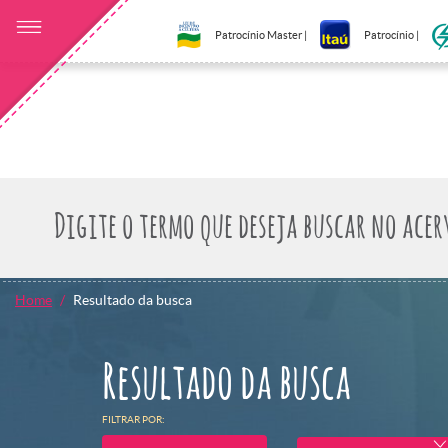
Patrocínio Master |
Patrocínio |
Home
Resultado da busca
Resultado da busca
FILTRAR POR: