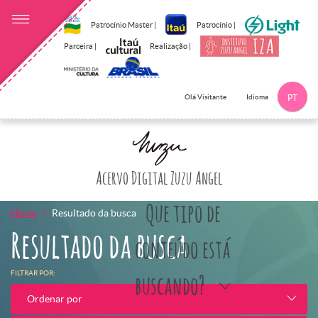
Patrocínio Master |
Patrocínio |
Parceira |
Realização |
Idioma
Olá Visitante
PT
Clique aqui p
Acervo Digital Zuzu Angel
Que tipo de
Home
Resultado da busca
Resultado da busca
conteúdo está
FILTRAR POR:
buscando?
Ordenar por