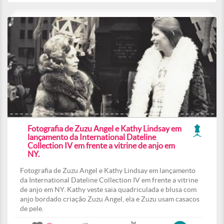
Fotografia de Zuzu Angel e Kathy Lindsay em
lançamento da International Dateline
Collection IV em frente a vitrine de anjo em
NY.
Fotografia de Zuzu Angel e Kathy Lindsay em lançamento
da International Dateline Collection IV em frente a vitrine
de anjo em NY. Kathy veste saia quadriculada e blusa com
anjo bordado criação Zuzu Angel, ela e Zuzu usam casacos
de pele.