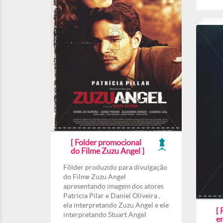
[ Folder promocional
do Filme Zuzu Angel ]
Fôlder produzido para divulgação
do Filme Zuzu Angel
apresentando imagem dos atores
Patricia Pilar e Daniel Oliveira ,
ela interpretando Zuzu Angel e ele
[ 
interpretando Stuart Angel
e