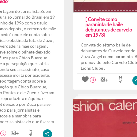
edo"
rtagem do Jornalista Zuenir
ura ao Jornal do Brasil em 19
[ Convite como
unho de 1996 com o titulo:
paraninfa de baile
anos depois , o retorno da mãe
debutantes de curvelo
medo" onde ele conta sobre
em 1973]
ica e obstinada luta de Zuzu ,
Convite do sétimo baile de
verdadeira mãe coragem ,
debutantes de Curvelo tendo
eve sobre o bilhete deixado
Zuzu Angel como paraninfa. B
Zuzu para Chico Buarque
promovido pelo Curvelo Club
e a perseguição que sofria
Lions Clube .
endo seu assassinato, caso
ecesse morta por acidente.
1
eportagem conta sobre a
ação que Chico Buarque,
o Pontes e ele Zuenir fizeram
 reproduzir a máquina o
et deixado por Zuzu para ser
ado para jornalistas e
ticos e a manobra para
nder as pistas do que fizeram.
8