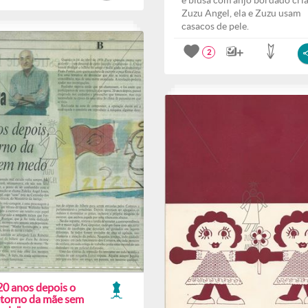
e blusa com anjo bordado cri
Zuzu Angel, ela e Zuzu usam
casacos de pele.
2
20 anos depois o
etorno da mãe sem