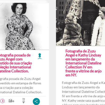
Fotografia de Zuzu
otografia posada de
Angel e Kathy Lindsay
uzu Angel com
em lançamento da
stido de sua criação
International Dateline
leção International
Collection IV em
teline Collection.
frente a vitrine de anjo
em NY.
grafia posada de Zuzu Angel
Fotografia de Zuzu Angel e K
vestido em estampa de flores
Lindsay em lançamento da
ua criação para coleção
International Dateline Collec
rnational Dateline Collection.
IV em frente a vitrine de anjo
NY. Kathy veste saia quadricu
3