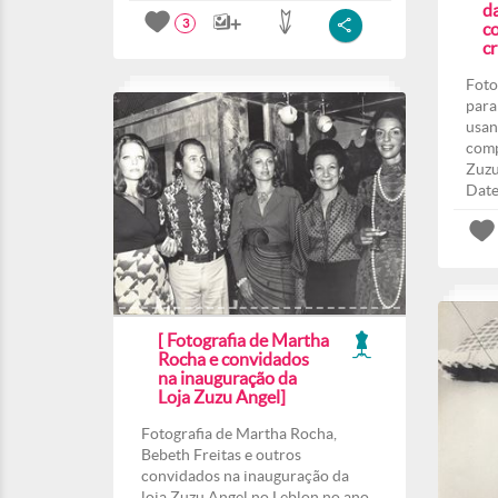
d
3
co
c
Foto
para
usan
comp
Zuzu
Date
[ Fotografia de Martha
Rocha e convidados
na inauguração da
Loja Zuzu Angel]
Fotografia de Martha Rocha,
Bebeth Freitas e outros
convidados na inauguração da
loja Zuzu Angel no Leblon no ano