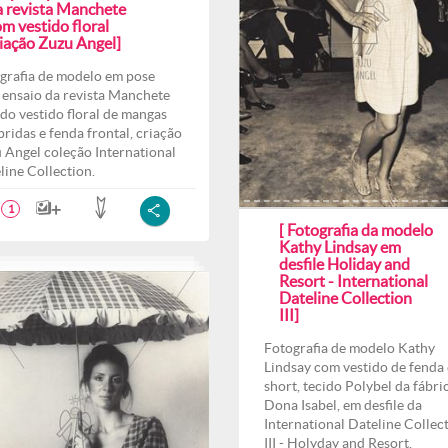
a revista Manchete
m vestido floral
riação Zuzu Angel]
grafia de modelo em pose
 ensaio da revista Manchete
do vestido floral de mangas
ridas e fenda frontal, criação
 Angel coleção International
line Collection.
1
[ Fotografia da modelo
Kathy Lindsay em
desfile Holiday and
Resort - International
Dateline Collection
III]
Fotografia de modelo Kathy
Lindsay com vestido de fenda 
short, tecido Polybel da fábri
Dona Isabel, em desfile da
International Dateline Collec
III - Holyday and Resort.