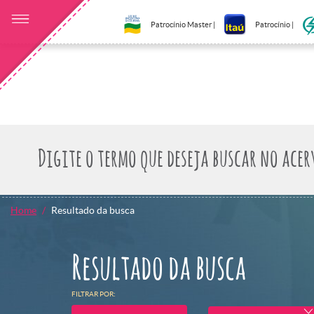
Patrocínio Master |
Patrocínio |
Home
Resultado da busca
Resultado da busca
FILTRAR POR: