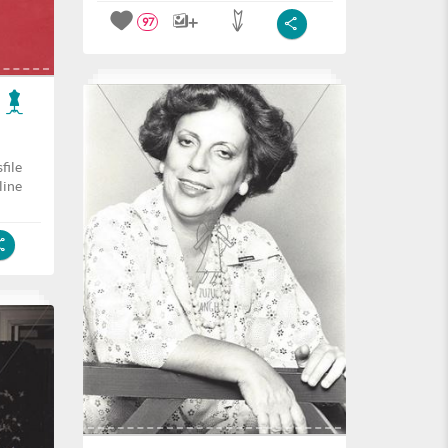
97
file
line