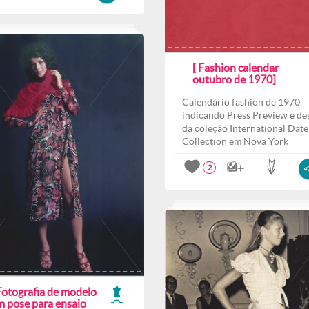
[ Fashion calendar
outubro de 1970]
Calendário fashion de 1970
indicando Press Preview e des
da coleção International Date
Collection em Nova York
2
Fotografia de modelo
m pose para ensaio