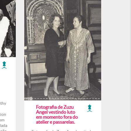
athy
Fotografia de Zuzu
Angel vestindo luto
tion
em momento fora do
 em
atelier e passarelas.
lada