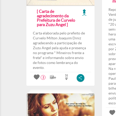
m
Repo
[ Carta de
Vent
agradecimento da
de j
Prefeitura de Curvelo
para Zuzu Angel ]
"20 
sem 
Carta elaborada pelo prefeito de
hero
Curvelo Milton Joaquim Diniz
uma 
agradecendo a participação de
escr
Zuzu Angel pela ajuda e presença
por 
no programa " Mineiros frente a
sobr
frete" e informando sobre envio
prev
de fotos como lembrança do
apar
evento.
Na r
oper
2
Paul
para
bilh
envi
polí
esco