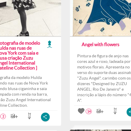
Fotografia de modelo
Angel with flowers
ulda nas ruas de
ova York com saia e
Pintura de figura de anjo nas
lusa criação Zuzu
cores azul e roxo, ladeada por
ngel International
motivos florais. Apresenta no
teline Collection ]
verso do suporte duas assinat
grafia da modelo Hulda
"Zuzu Angel", carimbo com os
ndo nas ruas de Nova York
dizeres "Designed by ZUZU
indo blusa ciganinha e saia
ANGEL; Rio De Janeiro" e
mpada com renda na barra,
inscrição a lápis do número "
ção Zuzu Angel International
A".
line Collection.
14
2