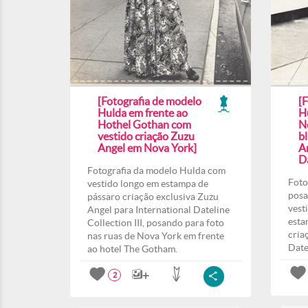
[Fotografia de modelo
[
Hulda em frente ao
H
Hothel Gothan com
N
vestido criação Zuzu
b
Angel em Nova York]
A
Da
Fotografia da modelo Hulda com
Foto
vestido longo em estampa de
posa
pássaro criação exclusiva Zuzu
vest
Angel para International Dateline
esta
Collection III, posando para foto
cria
nas ruas de Nova York em frente
Date
ao hotel The Gotham.
2