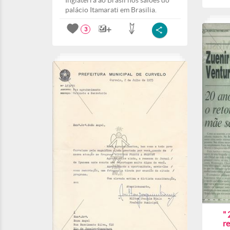
Inglaterra ao Brasil nos salões do
palácio Itamarati em Brasilia.
3
" 
r