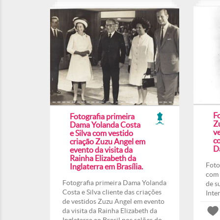
F
Fotografia primeira
Z
Dama Yolanda Costa
ve
e Silva com vestido
co
criação Zuzu Angel em
Da
evento da visita da
Rainha Elizabeth da
Foto
Inglaterra em Brasília.
com 
Fotografia primeira Dama Yolanda
de s
Costa e Silva cliente das criações
Inte
de vestidos Zuzu Angel em evento
da visita da Rainha Elizabeth da