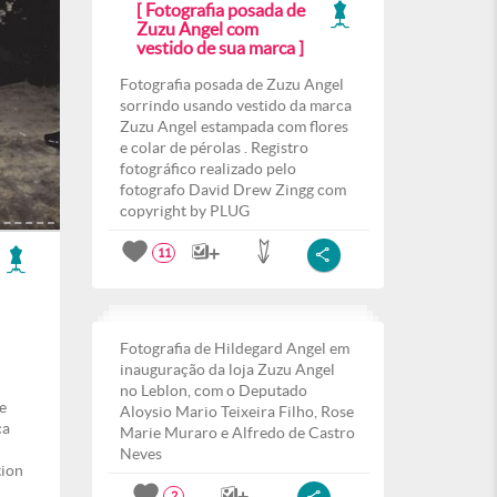
[ Fotografia posada de
Zuzu Angel com
vestido de sua marca ]
Fotografia posada de Zuzu Angel
sorrindo usando vestido da marca
Zuzu Angel estampada com flores
e colar de pérolas . Registro
fotográfico realizado pelo
fotografo David Drew Zingg com
copyright by PLUG
11
Fotografia de Hildegard Angel em
inauguração da loja Zuzu Angel
no Leblon, com o Deputado
e
Aloysio Mario Teixeira Filho, Rose
ca
Marie Muraro e Alfredo de Castro
Neves
tion
2