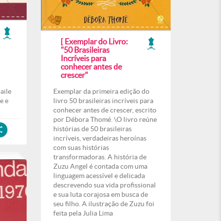
[ Exemplar do Livro:
"50 Brasileiras
Incríveis para
conhecer antes de
crescer"
aile
Exemplar da primeira edição do
e e
livro 50 brasileiras incríveis para
conhecer antes de crescer, escrito
por Débora Thomé. \O livro reúne
histórias de 50 brasileiras
incríveis, verdadeiras heroínas
com suas histórias
transformadoras. A história de
Zuzu Angel é contada com uma
linguagem acessível e delicada
descrevendo sua vida profissional
e sua luta corajosa em busca de
seu filho. A ilustração de Zuzu foi
feita pela Julia Lima