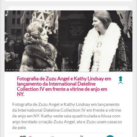
Fotografia de Zuzu Angel e Kathy Lindsay em
lançamento da International Dateline
Collection IV em frente a vitrine de anjo em
NY.
Fotografia de Zuzu Angel e Kathy Lindsay em lançamento
da International Dateline Collection IV em frente a vitrine
de anjo em NY. Kathy veste saia quadriculada e blusa com
anjo bordado criação Zuzu Angel, ela e Zuzu usam casacos
de pele.