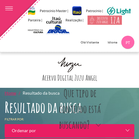
Patrocínio Master |
Patrocínio |
Parceira |
Realização |
Idioma
Olá Visitante
PT
Clique aqui p
Acervo Digital Zuzu Angel
Que tipo de
Home
Resultado da busca
Resultado da busca
conteúdo está
FILTRAR POR:
buscando?
Ordenar por